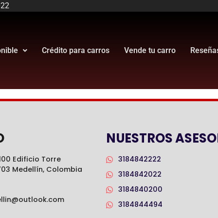
022
onible
Crédito para carros
Vende tu carro
Reseña
O
NUESTROS ASESO
00 Edificio Torre
3184842222
703 Medellín, Colombia
3184842022
3184840200
llin@outlook.com
3184844494