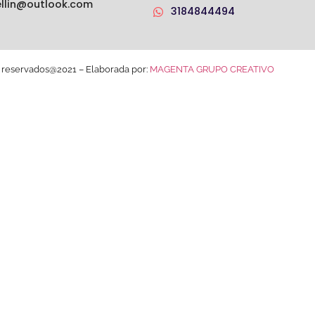
llin@outlook.com
3184844494
 reservados@2021 – Elaborada por:
MAGENTA GRUPO CREATIVO