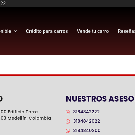
022
onible
Crédito para carros
Vende tu carro
Reseña
O
NUESTROS ASESO
00 Edificio Torre
3184842222
703 Medellín, Colombia
3184842022
3184840200